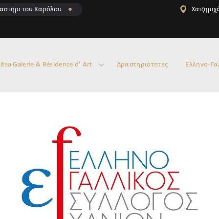
αστήρι του Καρόλου
●
Χατζημιχά
itsa Galerie & Résidence d’ Art
Δραστηριότητες
Ελληνο-Γα