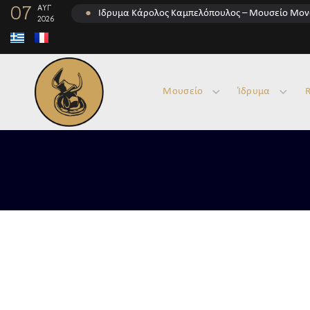
07
ΑΥΓ
●
Ίδρυμα Κάρολος Καμπελόπουλος – Μουσείο Μον
2026
Μουσείο
Ίδρυμα
R