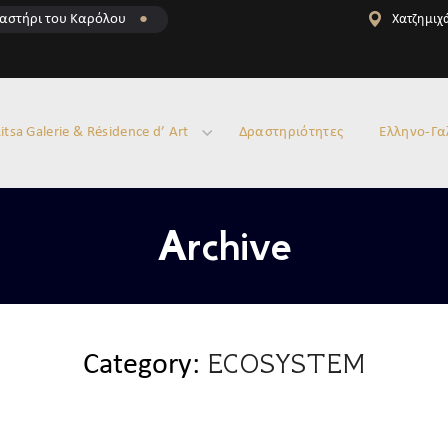
αστήρι του Καρόλου
●
Χατζημιχά
itsa Galerie & Résidence d’ Art
Δραστηριότητες
Ελληνο-Γα
Archive
ECOSYSTEM
Category: