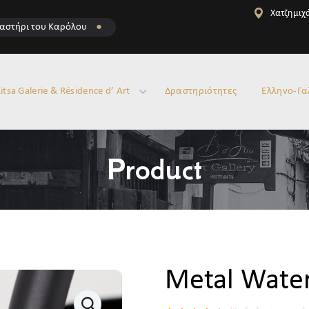
Χατζημιχά
αστήρι του Καρόλου
●
itsa Galerie & Résidence d’ Art
Δραστηριότητες
Ελληνο-Γα
Product
Metal Water