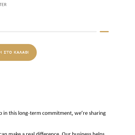
TER
Η ΣΤΟ ΚΑΛΆΘΙ
ep in this long-term commitment, we’re sharing
can make a real difference. Our business helps