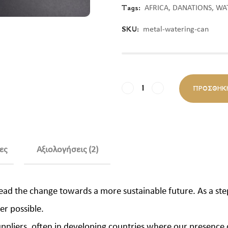
Tags:
AFRICA
,
DANATIONS
,
WA
SKU:
metal-watering-can
ΠΡΟΣΘΉΚ
ες
Αξιολογήσεις (2)
 lead the change towards a more sustainable future. As a st
r possible.
ppliers, often in developing countries where our presence 