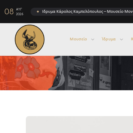
08
ΑΥΓ
●
Ίδρυμα Κάρολος Καμπελόπουλος – Μουσείο Μον
2026
Μουσείο
Ίδρυμα
R