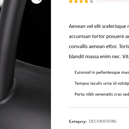
(
2
αξιολογήσεις πελ
Βαθμολογήθηκε
2
με
4.00
$
49.99
από 5
με
βάση
Aenean vel elit scelerisque 
βαθμολογίες
πελάτη
accumsan tortor posuere ac
convallis aenean ettor. Tor
blandit massa enim nec. Vit
Euismod in pellentesque mas
Tempus iaculis urna id volutp
Porta nibh venenatis cras sed 
Category:
DECORATIONS