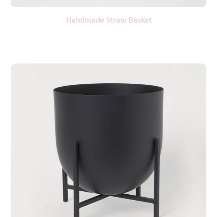
Handmade Straw Basket
$
29.99