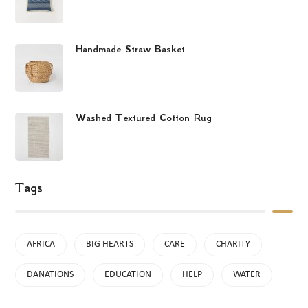
$
34.99
Handmade Straw Basket
$
29.99
Washed Textured Cotton Rug
$
45.99
Tags
AFRICA
BIG HEARTS
CARE
CHARITY
DANATIONS
EDUCATION
HELP
WATER