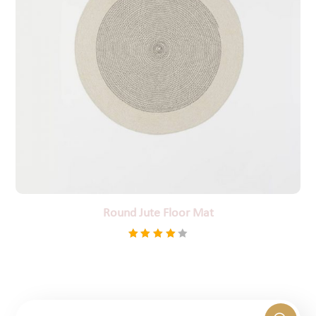
Round Jute Floor Mat
Βαθμολογήθηκε
$
34.99
με
4.00
από 5