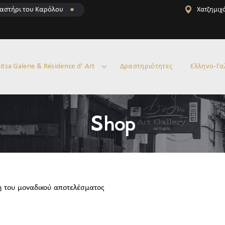
αστήρι του Καρόλου
●
Χατζημιχά
itsa Galerie & Résidence d’ Art
Δραστηριότητες
Ελληνο-Γα
Shop
 του μοναδικού αποτελέσματος