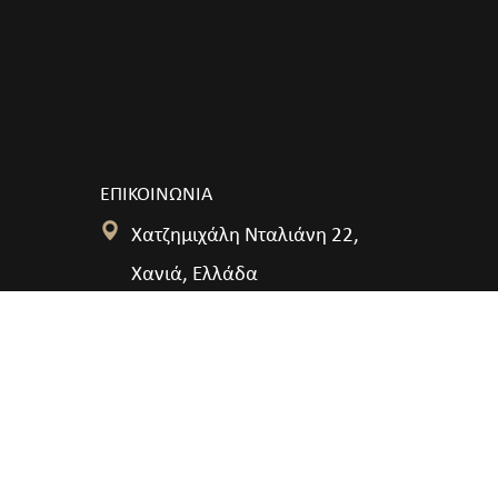
ΕΠΙΚΟΙΝΩΝΙΑ
Χατζημιχάλη Νταλιάνη 22,
Χανιά, Ελλάδα
fccmmcc@gmail.com
+30 2821040950
+30 6972206757