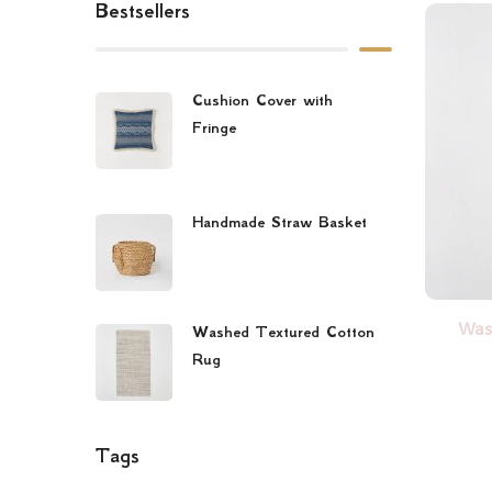
Bestsellers
Cushion Cover with
Fringe
$
34.99
Handmade Straw Basket
$
29.99
Was
Washed Textured Cotton
Rug
$
45.99
Tags