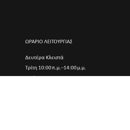
ΩΡΑΡΙΟ ΛΕΙΤΟΥΡΓΙΑΣ
Δευτέρα Κλειστά
Τρίτη 10:00 π.μ.–14:00 μ.μ.
Τετάρτη 18:00 π.μ.–21:00 μ.μ.
Πέμπτη 10:00 π.μ.–14:00 μ.μ.
Παρασκευή 18:00 π.μ.–21:00 μ.μ.
Σάββατο 10:00 π.μ.–14:00 μ.μ.
Κυριακή & Αργίες Κλειστά