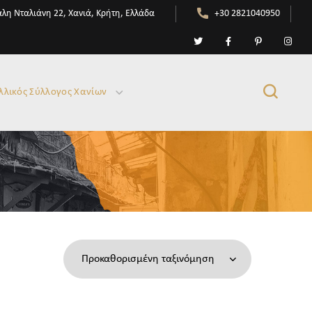
λη Νταλιάνη 22, Χανιά, Κρήτη, Ελλάδα
+30 2821040950
λλικός Σύλλογος Χανίων