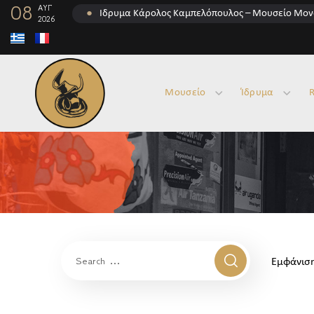
08
ΑΥΓ
●
Ίδρυμα Κάρολος Καμπελόπουλος – Μουσείο Μον
2026
Μουσείο
Ίδρυμα
R
Εμφάνιση